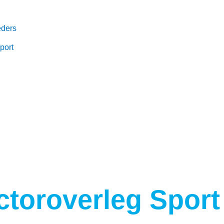
eders
port
ctoroverleg Sport